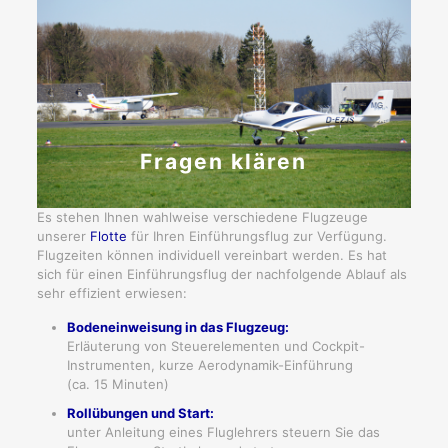
Fragen klären
Es stehen Ihnen wahlweise verschiedene Flugzeuge
unserer
Flotte
für Ihren Einführungsflug zur Verfügung.
Flugzeiten können individuell vereinbart werden. Es hat
sich für einen Einführungsflug der nachfolgende Ablauf als
sehr effizient erwiesen:
Bodeneinweisung in das Flugzeug:
Erläuterung von Steuerelementen und Cockpit-
Instrumenten, kurze Aerodynamik-Einführung
(ca. 15 Minuten)
Rollübungen und Start:
unter Anleitung eines Fluglehrers steuern Sie das