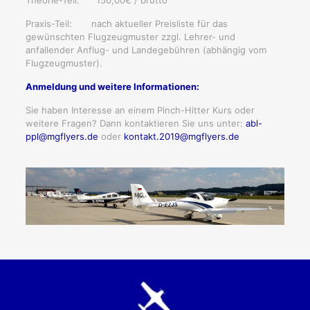
Praxis-Teil: nach aktueller Preisliste für das
gewünschten Flugzeugmuster zzgl. Lehrer- und
anfallender Anflug- und Landegebühren (abhängig vom
Flugzeugmuster).
Anmeldung und weitere Informationen:
Sie haben Interesse an einem Pinch-Hitter Kurs oder
weitere Fragen? Dann kontaktieren Sie uns unter:
abl-
ppl@mgflyers.de
oder
kontakt.2019@mgflyers.de