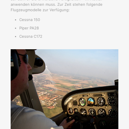
anwenden können muss. Zur Zeit stehen folgende
Flugzeugmodelle zur Verfügung:
Cessna 150
Piper PA28
Cessna C172