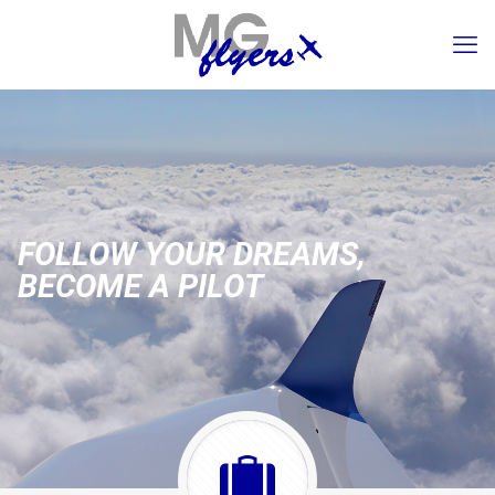
F
O
L
L
O
W
Y
O
U
R
D
R
E
A
M
S
,
B
E
C
O
M
E
A
P
I
L
O
T