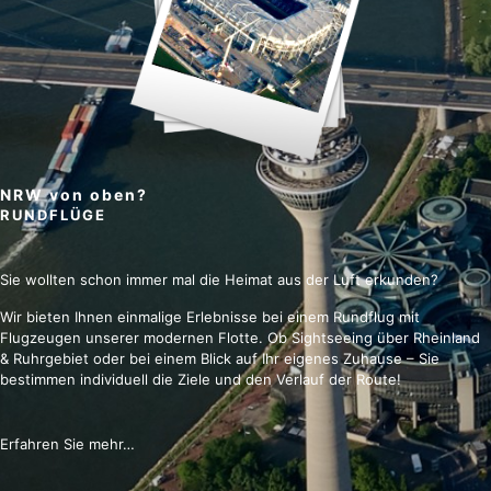
NRW von oben?
RUNDFLÜGE
Sie wollten schon immer mal die Heimat aus der Luft erkunden?
Wir bieten Ihnen einmalige Erlebnisse bei einem Rundflug mit
Flugzeugen unserer modernen Flotte. Ob Sightseeing über Rheinland
& Ruhrgebiet oder bei einem Blick auf Ihr eigenes Zuhause – Sie
bestimmen individuell die Ziele und den Verlauf der Route!
Erfahren Sie mehr…