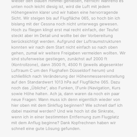
wieder den blauen Himmel genießen, herrlich! Während es
unten noch leicht diesig ist, wird die Luft mit jedem
Höhengewinn klarer und wir haben eine hervorragende
Sicht. Wir steigen bis auf Flugfläche 065, so hoch bin ich
bislang mit der Cessna noch nicht unterwegs gewesen.
Hoch zu fliegen klingt erst mal recht einfach, der Teufel
steckt aber im Detail und wollte bei der Vorbereitung
berücksichtigt werden. Aufgrund der Luftraumstrukturen
konnten wir nach dem Start nicht einfach so nach oben
gehen, zumal wir weitere Freigaben vermeiden wollten. Wir
sind stufenweise gestiegen, zunächst auf 2000 ft
(Kontrollzone), dann 3500 ft, 4500 ft (jeweils abgesenkter
Luftraum C um den Flughafen Düsseldorf herum) und
schließlich nach Veränderung der Höhenmessereinstellung
auf den Standardwert 1013 hPa auf Flugfläche 065. Dazu
noch das „Übliche“, also Funken, (Funk-)Navigation, Kurs
sowie Höhe halten. Ach ja, dann waren da noch ein paar
neue Fragen: Wann muss ich denn eigentlich wieder von
hier oben mit dem Sinkflug beginnen? Wie schnell darf ich
dabei maximal werden? Und wie hoch ist die Sinkrate,
wenn ich in einer bestimmten Entfernung zum Flugplatz
mit dem Anflug beginne? Dank Kopfrechnen haben wir
schnell eine gute Lösung gefunden.