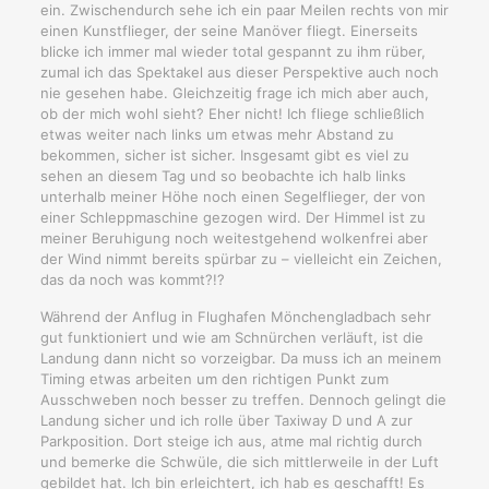
ein. Zwischendurch sehe ich ein paar Meilen rechts von mir
einen Kunstflieger, der seine Manöver fliegt. Einerseits
blicke ich immer mal wieder total gespannt zu ihm rüber,
zumal ich das Spektakel aus dieser Perspektive auch noch
nie gesehen habe. Gleichzeitig frage ich mich aber auch,
ob der mich wohl sieht? Eher nicht! Ich fliege schließlich
etwas weiter nach links um etwas mehr Abstand zu
bekommen, sicher ist sicher. Insgesamt gibt es viel zu
sehen an diesem Tag und so beobachte ich halb links
unterhalb meiner Höhe noch einen Segelflieger, der von
einer Schleppmaschine gezogen wird. Der Himmel ist zu
meiner Beruhigung noch weitestgehend wolkenfrei aber
der Wind nimmt bereits spürbar zu – vielleicht ein Zeichen,
das da noch was kommt?!?
Während der Anflug in Flughafen Mönchengladbach sehr
gut funktioniert und wie am Schnürchen verläuft, ist die
Landung dann nicht so vorzeigbar. Da muss ich an meinem
Timing etwas arbeiten um den richtigen Punkt zum
Ausschweben noch besser zu treffen. Dennoch gelingt die
Landung sicher und ich rolle über Taxiway D und A zur
Parkposition. Dort steige ich aus, atme mal richtig durch
und bemerke die Schwüle, die sich mittlerweile in der Luft
gebildet hat. Ich bin erleichtert, ich hab es geschafft! Es