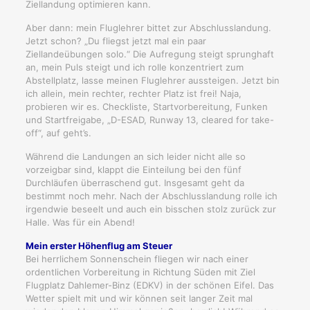
Ziellandung optimieren kann.
Aber dann: mein Fluglehrer bittet zur Abschlusslandung.
Jetzt schon? „Du fliegst jetzt mal ein paar
Ziellandeübungen solo.“ Die Aufregung steigt sprunghaft
an, mein Puls steigt und ich rolle konzentriert zum
Abstellplatz, lasse meinen Fluglehrer aussteigen. Jetzt bin
ich allein, mein rechter, rechter Platz ist frei! Naja,
probieren wir es. Checkliste, Startvorbereitung, Funken
und Startfreigabe, „D-ESAD, Runway 13, cleared for take-
off“, auf geht’s.
Während die Landungen an sich leider nicht alle so
vorzeigbar sind, klappt die Einteilung bei den fünf
Durchläufen überraschend gut. Insgesamt geht da
bestimmt noch mehr. Nach der Abschlusslandung rolle ich
irgendwie beseelt und auch ein bisschen stolz zurück zur
Halle. Was für ein Abend!
Mein erster Höhenflug am Steuer
Bei herrlichem Sonnenschein fliegen wir nach einer
ordentlichen Vorbereitung in Richtung Süden mit Ziel
Flugplatz Dahlemer-Binz (EDKV) in der schönen Eifel. Das
Wetter spielt mit und wir können seit langer Zeit mal