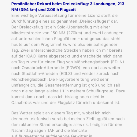
Persönlicher Rekord beim Dreiecksflug: 3 Landungen, 213
NM (394 km) und 2:09 h Flugzeit
Eine wichtige Voraussetzung für meine Lizenz stellt die
Durchführung eines so genannten „Dreiecksfluges“ dar.
Der Dreiecksflug ist ein Solo-Überlandflug mit einer
Mindeststrecke von 150 NM (270km) und zwei Landungen
auf unterschiedlichen Flugplätzen – und genau das steht
heute auf dem Programm! Es wird also ein aufregender
Tag. Zwei unterschiedliche Strecken haben ich mir bereits
auf der ICAO-Karte abgesteckt und entscheide mich dann
am Tag zuvor für einen Flug von Mönchengladbach (EDLN)
nach Osnabrück-Atterheide (EDWO), von dort aus weiter
nach Stadtlohn-Vreeden (EDLS) und wieder zurück nach
Mönchengladbach. Die Flugvorbereitung wird sehr
umfangreich, die Gesamtentfernung ist groß und ich saß
noch nie so lange alleine (!) in meinem Schulflugzeug. Dazu
kommt dann noch, dass ich bislang noch nicht in
Osnabrück war und der Flugplatz für mich unbekannt ist.
Das Wetter spielt an diesem Tag mit, wobei ich mich
dennoch telefonisch vorab bei meinen Zielflugplätzen nach
dem aktuellen Stand erkundige: alles ok. Lediglich für den
Nachmittag sagen TAF und die Berichte
auf flugwetter.de aufziehende Gewitter in