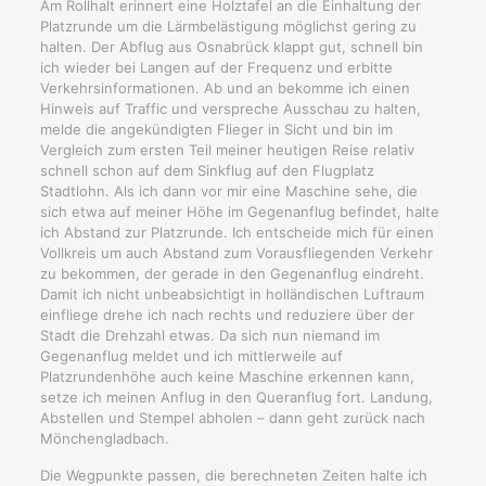
Am Rollhalt erinnert eine Holztafel an die Einhaltung der
Platzrunde um die Lärmbelästigung möglichst gering zu
halten. Der Abflug aus Osnabrück klappt gut, schnell bin
ich wieder bei Langen auf der Frequenz und erbitte
Verkehrsinformationen. Ab und an bekomme ich einen
Hinweis auf Traffic und verspreche Ausschau zu halten,
melde die angekündigten Flieger in Sicht und bin im
Vergleich zum ersten Teil meiner heutigen Reise relativ
schnell schon auf dem Sinkflug auf den Flugplatz
Stadtlohn. Als ich dann vor mir eine Maschine sehe, die
sich etwa auf meiner Höhe im Gegenanflug befindet, halte
ich Abstand zur Platzrunde. Ich entscheide mich für einen
Vollkreis um auch Abstand zum Vorausfliegenden Verkehr
zu bekommen, der gerade in den Gegenanflug eindreht.
Damit ich nicht unbeabsichtigt in holländischen Luftraum
einfliege drehe ich nach rechts und reduziere über der
Stadt die Drehzahl etwas. Da sich nun niemand im
Gegenanflug meldet und ich mittlerweile auf
Platzrundenhöhe auch keine Maschine erkennen kann,
setze ich meinen Anflug in den Queranflug fort. Landung,
Abstellen und Stempel abholen – dann geht zurück nach
Mönchengladbach.
Die Wegpunkte passen, die berechneten Zeiten halte ich