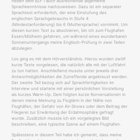
neben dem BZF I auch ausreichende allgemeine
Sprachkenntnisse nachzuweisen. Dazu ist ein separater
Sprachtest erforderlich, der eine Einstufung des
englischen Sprachgebrauchs in Stufe 4
(Mindestanforderung) bis 6 (Muttersprache) vornimmt. Um
diesen kurzen Text zu absolvieren, bin ich zum Flughafen
Essen/Mülheim gefahren, um während eines wunderbaren
Sonnenuntergangs meine Englisch-Prüfung in zwei Teilen
abzulegen.
Los ging es mit dem Hörverständnis. Hierzu wurden zwölf
kurze Texte vorgelesen, die natürlich alle mit der Luftfahrt
zu tun hatten. Anschließend musste unter jeweils drei
Antwortmöglichkeiten die Zutreffende angekreuzt werden.
Der zweite Teil bezog sich auf Sprachfertigkeiten im
Interview und startete mit einer persönlichen Vorstellung
als kurzes Warm-Up. Dem folgten kurze Konversationen in
denen meine Meinung zu Fluglärm in der Nähe von
Flughäfen, der Gefahr von Air-Shows oder dem Beitrag der
Fliegerei zur Erwärmung der Erdatmosphäre gefragt
wurde. Zusätzlich musste ich ein vorgelegtes Bild
beschreiben, eine typische Szene auf einem Flughafen.
Spätestens in diesem Teil habe ich gemerkt, dass meine