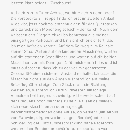
letzten Platz belegt – Zuschauer!
Auf geht’s zum Turm: Ach so, wo bitte geht’s denn hoch?
Die versteckte 2. Treppe finde ich erst im zweiten Anlauf.
Alles klar, jetzt nochmal entschuldigen für das Querparken
und zurück nach Mönchengladbach – denke ich. Nach dem
Anlassen des Fliegers zirkel ich behutsam aus meiner
einzigartigen Parkbucht und bin sichtlich erleichtert, das
ich mich befreien konnte. Auf dem Rollweg zum Rollhalt:
kleiner Stau. Warten auf die landenden Maschinen, warten
auf die startenden Segelflieger und warten auf die beiden
Maschinen vor mir. Dann geht’s für mich endlich los und ich
muss aufpassen, dass ich zu der vor mir gestarteten
Cessna 150 einen sicheren Abstand einhalte. Ich lasse die
Maschine nicht aus den Augen während ich auf meine
Reiseflughöhe steige. Zum Glück dreht sie Richtung
Westen ab, während ich Kurs Südwesten einschlage.
Anmelden bei Langen: schwierig. Mittlerweile scheint auf
der Frequenz noch mehr los zu sein. Pausenlos melden
sich neue Maschinen an oder ab, es gibt
Verkehrsinformationen ohne Pause, ob Verkehr (ein Airbus
von Eurowings irgendwo im Langen-Bereich) oder die
Schilderung der Luftraumbeschränkung nahe Paderborn
wegen einer Bombenentschärfung. Ich sag ja, es war