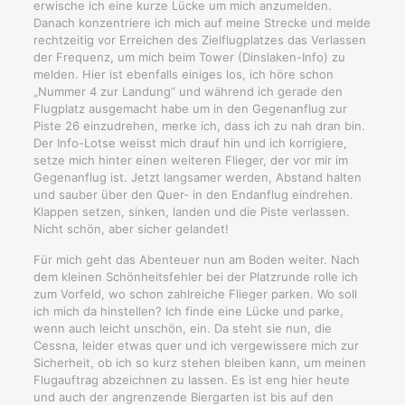
erwische ich eine kurze Lücke um mich anzumelden.
Danach konzentriere ich mich auf meine Strecke und melde
rechtzeitig vor Erreichen des Zielflugplatzes das Verlassen
der Frequenz, um mich beim Tower (Dinslaken-Info) zu
melden. Hier ist ebenfalls einiges los, ich höre schon
„Nummer 4 zur Landung“ und während ich gerade den
Flugplatz ausgemacht habe um in den Gegenanflug zur
Piste 26 einzudrehen, merke ich, dass ich zu nah dran bin.
Der Info-Lotse weisst mich drauf hin und ich korrigiere,
setze mich hinter einen weiteren Flieger, der vor mir im
Gegenanflug ist. Jetzt langsamer werden, Abstand halten
und sauber über den Quer- in den Endanflug eindrehen.
Klappen setzen, sinken, landen und die Piste verlassen.
Nicht schön, aber sicher gelandet!
Für mich geht das Abenteuer nun am Boden weiter. Nach
dem kleinen Schönheitsfehler bei der Platzrunde rolle ich
zum Vorfeld, wo schon zahlreiche Flieger parken. Wo soll
ich mich da hinstellen? Ich finde eine Lücke und parke,
wenn auch leicht unschön, ein. Da steht sie nun, die
Cessna, leider etwas quer und ich vergewissere mich zur
Sicherheit, ob ich so kurz stehen bleiben kann, um meinen
Flugauftrag abzeichnen zu lassen. Es ist eng hier heute
und auch der angrenzende Biergarten ist bis auf den