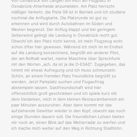
von Osnabrück von Langen um mich am Flugplatz in
Osnabrück-Atterheide anzumelden. Am Platz herrscht
mäßiger Verkehr, die Piste 09 ist in Betrieb und ich studiere
nochmal die Anflugkarte. Die Platzrunde ist gut zu
erkennen und wird durch Autobahnen im Süden und
Westen begrenzt. Der Anflug klappt und bei geringem
Seitenwind gelingt die Landung in Osnabrück recht gut.
Obwohl ich den Platz nicht kenne, ist mein Flugzeug wohl
schon öfter hier gewesen. Während ich mich im im Endteil
auf die Landung konzentriere, begrüßt ein anderer Pilot,
der am Rollhalt wartet, meine Maschine über Sprechfunk
mit den Worten „ach, da ist ja die D-ESAD“. Zugegeben, das
nimmt mir etwas Aufregung und ich muss schmunzeln.
Schön, an einem fremden Platz freundliche begrüßt zu
werden. Jetzt Parkplatz suchen und Flugauftrag
abstempeln lassen. Gastfreundschaft wird hier
offensichtlich groß geschrieben und ich spiele kurz mit
dem Gedanken, mich in dem kleinen Restaurantbereich ein
paar Minuten auszuruhen. Aber dann kommt mir das
aufziehende Gewitter wieder in den Kopf, obwohl das noch
einige Stunden dauern soll. Die freundlichen Lotsen bieten
mir noch an, einen Blick auf das Wetterradar zu werfen und
ich mache mich weiter auf den Weg in Richtung Stadtlohn.