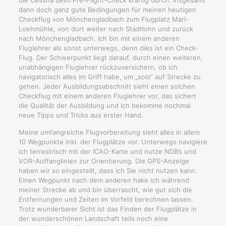
dann doch ganz gute Bedingungen für meinen heutigen
Checkflug von Mönchengladbach zum Flugplatz Marl-
Loehmühle, von dort weiter nach Stadtlohn und zurück
nach Mönchengladbach. Ich bin mit einem anderen
Fluglehrer als sonst unterwegs, denn dies ist ein Check-
Flug. Der Schwerpunkt liegt darauf, durch einen weiteren,
unabhängigen Fluglehrer rückzuversichern, ob ich
navigatorisch alles im Griff habe, um „solo“ auf Strecke zu
gehen. Jeder Ausbildungsabschnitt sieht einen solchen
Checkflug mit einem anderen Fluglehrer vor, das sichert
die Qualität der Ausbildung und ich bekomme nochmal
neue Tipps und Tricks aus erster Hand.
Meine umfangreiche Flugvorbereitung sieht alles in allem
10 Wegpunkte inkl. der Flugplätze vor. Unterwegs navigiere
ich terrestrisch mit der ICAO-Karte und nutze NDB’s und
VOR-Auffanglinien zur Orientierung. Die GPS-Anzeige
haben wir so eingestellt, dass ich Sie nicht nutzen kann.
Einen Wegpunkt nach dem anderen hake ich während
meiner Strecke ab und bin überrascht, wie gut sich die
Entfernungen und Zeiten im Vorfeld berechnen lassen.
Trotz wunderbarer Sicht ist das Finden der Flugplätze in
der wunderschönen Landschaft teils noch eine