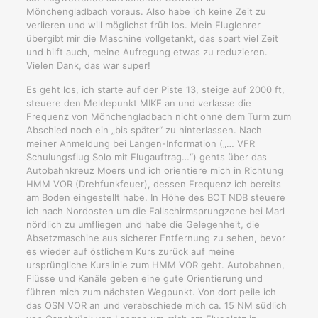
Mönchengladbach voraus. Also habe ich keine Zeit zu
verlieren und will möglichst früh los. Mein Fluglehrer
übergibt mir die Maschine vollgetankt, das spart viel Zeit
und hilft auch, meine Aufregung etwas zu reduzieren.
Vielen Dank, das war super!
Es geht los, ich starte auf der Piste 13, steige auf 2000 ft,
steuere den Meldepunkt MIKE an und verlasse die
Frequenz von Mönchengladbach nicht ohne dem Turm zum
Abschied noch ein „bis später“ zu hinterlassen. Nach
meiner Anmeldung bei Langen-Information („… VFR
Schulungsflug Solo mit Flugauftrag…“) gehts über das
Autobahnkreuz Moers und ich orientiere mich in Richtung
HMM VOR (Drehfunkfeuer), dessen Frequenz ich bereits
am Boden eingestellt habe. In Höhe des BOT NDB steuere
ich nach Nordosten um die Fallschirmsprungzone bei Marl
nördlich zu umfliegen und habe die Gelegenheit, die
Absetzmaschine aus sicherer Entfernung zu sehen, bevor
es wieder auf östlichem Kurs zurück auf meine
ursprüngliche Kurslinie zum HMM VOR geht. Autobahnen,
Flüsse und Kanäle geben eine gute Orientierung und
führen mich zum nächsten Wegpunkt. Von dort peile ich
das OSN VOR an und verabschiede mich ca. 15 NM südlich