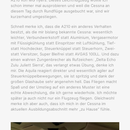
A210 von MG flyers. Dieses Leichtflugzeug wollte ich
schon immer mal ausprobieren und weil die Cessna an
diesem Tag durch Rundflüge ausgebucht war, sind wir
kurzerhand umgestiegen.
Schnell merke ich, dass die A210 ein anderes Verhalten
besitzt, als die mir bislang bekannte Cessna: wesentlich
leichter, Verbundwerkstoff statt Aluminium, Vergasermotor
mit Flüssigkühlung statt Einspritzer mit Luftkühlung, Tief-
statt Hochdecker, Steuerknüppel statt Steuerhorn, Zwei-
statt Viersitzer, Super Bleifrei statt AVGAS 100LL. Und dazu
einen wahren Zungenbrecher als Rufzeichen: „Delta Echo
Zulu Juliett Sierra“, das verlangt etwas Übung, denke ich
mir. Die Aquila reagiert direkter und wesentlich agiler auf
Steuerknüppelbewegungen, sie ist spritzig und dank der
großen Glashaube sehr angenehm hell. Das Fliegen macht
Spaß und der Umstieg auf ein anderes Muster ist eine
echte Abwechslung, die ich gerne wiederhole. Ich möchte
später ja auch nicht nur ein Flugzeug fliegen. Gleichwohl
merke ich aber auch, dass ich mich in der Cessna im
aktuellen Ausbildungsabschnitt mehr „zu Hause“ fühle.