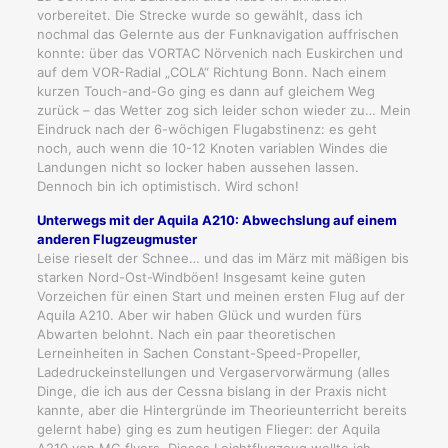
vorbereitet. Die Strecke wurde so gewählt, dass ich
nochmal das Gelernte aus der Funknavigation auffrischen
konnte: über das VORTAC Nörvenich nach Euskirchen und
auf dem VOR-Radial „COLA“ Richtung Bonn. Nach einem
kurzen Touch-and-Go ging es dann auf gleichem Weg
zurück – das Wetter zog sich leider schon wieder zu… Mein
Eindruck nach der 6-wöchigen Flugabstinenz: es geht
noch, auch wenn die 10-12 Knoten variablen Windes die
Landungen nicht so locker haben aussehen lassen.
Dennoch bin ich optimistisch. Wird schon!
Unterwegs mit der Aquila A210: Abwechslung auf einem
anderen Flugzeugmuster
Leise rieselt der Schnee… und das im März mit mäßigen bis
starken Nord-Ost-Windböen! Insgesamt keine guten
Vorzeichen für einen Start und meinen ersten Flug auf der
Aquila A210. Aber wir haben Glück und wurden fürs
Abwarten belohnt. Nach ein paar theoretischen
Lerneinheiten in Sachen Constant-Speed-Propeller,
Ladedruckeinstellungen und Vergaservorwärmung (alles
Dinge, die ich aus der Cessna bislang in der Praxis nicht
kannte, aber die Hintergründe im Theorieunterricht bereits
gelernt habe) ging es zum heutigen Flieger: der Aquila