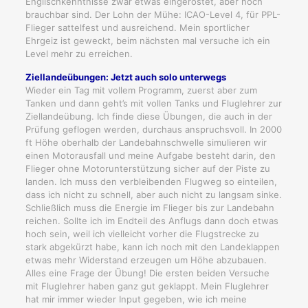
Englischkenntnisse zwar etwas eingerostet, aber noch
brauchbar sind. Der Lohn der Mühe: ICAO-Level 4, für PPL-
Flieger sattelfest und ausreichend. Mein sportlicher
Ehrgeiz ist geweckt, beim nächsten mal versuche ich ein
Level mehr zu erreichen.
Ziellandeübungen: Jetzt auch solo unterwegs
Wieder ein Tag mit vollem Programm, zuerst aber zum
Tanken und dann geht’s mit vollen Tanks und Fluglehrer zur
Ziellandeübung. Ich finde diese Übungen, die auch in der
Prüfung geflogen werden, durchaus anspruchsvoll. In 2000
ft Höhe oberhalb der Landebahnschwelle simulieren wir
einen Motorausfall und meine Aufgabe besteht darin, den
Flieger ohne Motorunterstützung sicher auf der Piste zu
landen. Ich muss den verbleibenden Flugweg so einteilen,
dass ich nicht zu schnell, aber auch nicht zu langsam sinke.
Schließlich muss die Energie im Flieger bis zur Landebahn
reichen. Sollte ich im Endteil des Anflugs dann doch etwas
hoch sein, weil ich vielleicht vorher die Flugstrecke zu
stark abgekürzt habe, kann ich noch mit den Landeklappen
etwas mehr Widerstand erzeugen um Höhe abzubauen.
Alles eine Frage der Übung! Die ersten beiden Versuche
mit Fluglehrer haben ganz gut geklappt. Mein Fluglehrer
hat mir immer wieder Input gegeben, wie ich meine