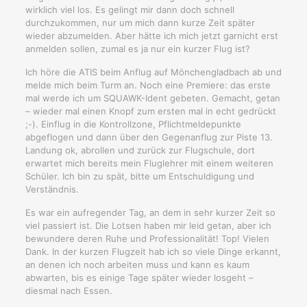
wirklich viel los. Es gelingt mir dann doch schnell
durchzukommen, nur um mich dann kurze Zeit später
wieder abzumelden. Aber hätte ich mich jetzt garnicht erst
anmelden sollen, zumal es ja nur ein kurzer Flug ist?
Ich höre die ATIS beim Anflug auf Mönchengladbach ab und
melde mich beim Turm an. Noch eine Premiere: das erste
mal werde ich um SQUAWK-Ident gebeten. Gemacht, getan
– wieder mal einen Knopf zum ersten mal in echt gedrückt
;-). Einflug in die Kontrollzone, Pflichtmeldepunkte
abgeflogen und dann über den Gegenanflug zur Piste 13.
Landung ok, abrollen und zurück zur Flugschule, dort
erwartet mich bereits mein Fluglehrer mit einem weiteren
Schüler. Ich bin zu spät, bitte um Entschuldigung und
Verständnis.
Es war ein aufregender Tag, an dem in sehr kurzer Zeit so
viel passiert ist. Die Lotsen haben mir leid getan, aber ich
bewundere deren Ruhe und Professionalität! Top! Vielen
Dank. In der kurzen Flugzeit hab ich so viele Dinge erkannt,
an denen ich noch arbeiten muss und kann es kaum
abwarten, bis es einige Tage später wieder losgeht –
diesmal nach Essen.