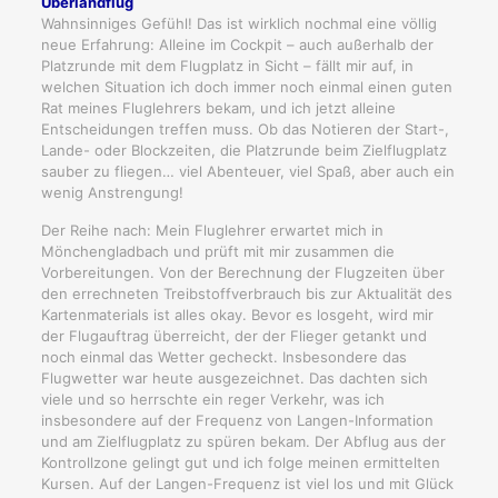
Überlandflug
Wahnsinniges Gefühl! Das ist wirklich nochmal eine völlig
neue Erfahrung: Alleine im Cockpit – auch außerhalb der
Platzrunde mit dem Flugplatz in Sicht – fällt mir auf, in
welchen Situation ich doch immer noch einmal einen guten
Rat meines Fluglehrers bekam, und ich jetzt alleine
Entscheidungen treffen muss. Ob das Notieren der Start-,
Lande- oder Blockzeiten, die Platzrunde beim Zielflugplatz
sauber zu fliegen… viel Abenteuer, viel Spaß, aber auch ein
wenig Anstrengung!
Der Reihe nach: Mein Fluglehrer erwartet mich in
Mönchengladbach und prüft mit mir zusammen die
Vorbereitungen. Von der Berechnung der Flugzeiten über
den errechneten Treibstoffverbrauch bis zur Aktualität des
Kartenmaterials ist alles okay. Bevor es losgeht, wird mir
der Flugauftrag überreicht, der der Flieger getankt und
noch einmal das Wetter gecheckt. Insbesondere das
Flugwetter war heute ausgezeichnet. Das dachten sich
viele und so herrschte ein reger Verkehr, was ich
insbesondere auf der Frequenz von Langen-Information
und am Zielflugplatz zu spüren bekam. Der Abflug aus der
Kontrollzone gelingt gut und ich folge meinen ermittelten
Kursen. Auf der Langen-Frequenz ist viel los und mit Glück