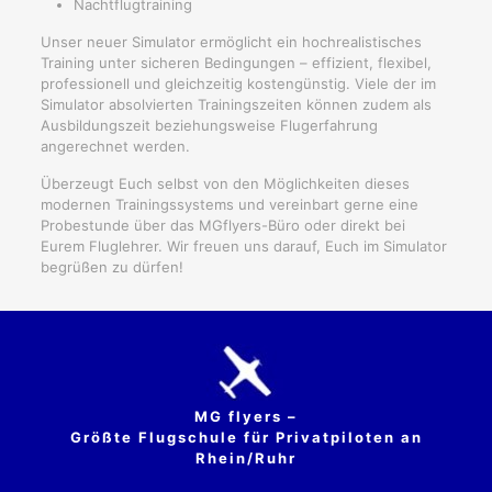
Nachtflugtraining
Unser neuer Simulator ermöglicht ein hochrealistisches
Training unter sicheren Bedingungen – effizient, flexibel,
professionell und gleichzeitig kostengünstig. Viele der im
Simulator absolvierten Trainingszeiten können zudem als
Ausbildungszeit beziehungsweise Flugerfahrung
angerechnet werden.
Überzeugt Euch selbst von den Möglichkeiten dieses
modernen Trainingssystems und vereinbart gerne eine
Probestunde über das MGflyers-Büro oder direkt bei
Eurem Fluglehrer. Wir freuen uns darauf, Euch im Simulator
begrüßen zu dürfen!
MG flyers –
Größte Flugschule für Privatpiloten an
Rhein/Ruhr