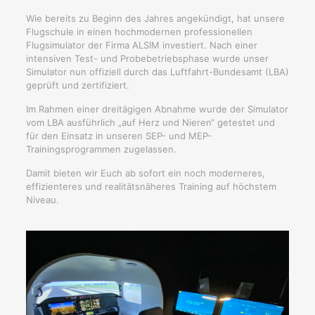
Wie bereits zu Beginn des Jahres angekündigt, hat unsere
Flugschule in einen hochmodernen professionellen
Flugsimulator der Firma ALSIM investiert. Nach einer
intensiven Test- und Probebetriebsphase wurde unser
Simulator nun offiziell durch das Luftfahrt-Bundesamt (LBA)
geprüft und zertifiziert.
Im Rahmen einer dreitägigen Abnahme wurde der Simulator
vom LBA ausführlich „auf Herz und Nieren“ getestet und
für den Einsatz in unseren SEP- und MEP-
Trainingsprogrammen zugelassen.
Damit bieten wir Euch ab sofort ein noch moderneres,
effizienteres und realitätsnäheres Training auf höchstem
Niveau.