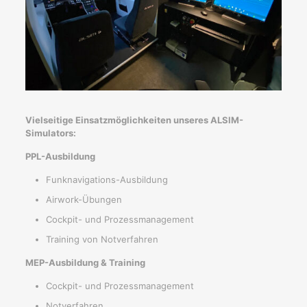
Vielseitige Einsatzmöglichkeiten unseres ALSIM-
Simulators:
PPL-Ausbildung
Funknavigations-Ausbildung
Airwork-Übungen
Cockpit- und Prozessmanagement
Training von Notverfahren
MEP-Ausbildung & Training
Cockpit- und Prozessmanagement
Notverfahren