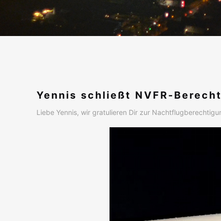
Yennis schließt NVFR-Berech
Liebe Yennis, wir gratulieren Dir zur Nachtflugberechtig