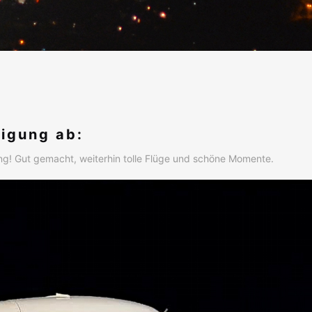
tigung ab:
ung! Gut gemacht, weiterhin tolle Flüge und schöne Momente.