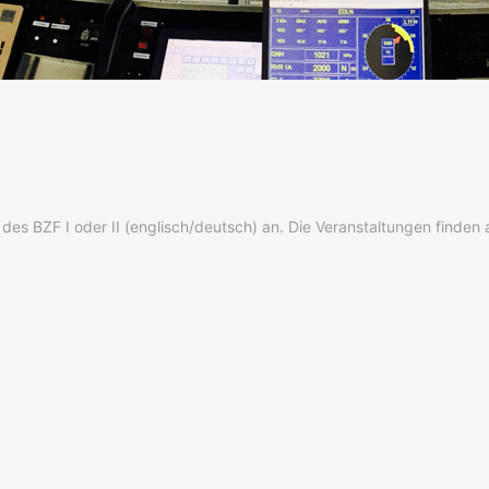
des BZF I oder II (englisch/deutsch) an. Die Veranstaltungen finden 