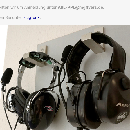
 bitten wir um Anmeldung unter
ABL-PPL@mgflyers.de.
en Sie unter
Flugfunk
.