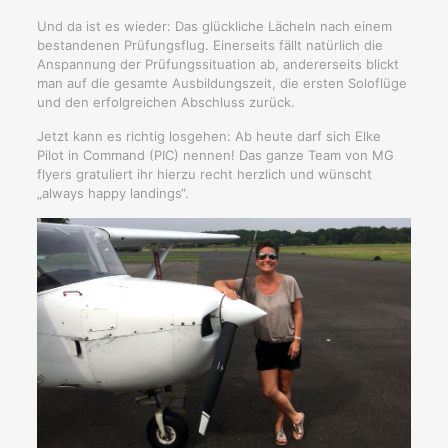
Und da ist es wieder: Das glückliche Lächeln nach einem
bestandenen Prüfungsflug. Einerseits fällt natürlich die
Anspannung der Prüfungssituation ab, andererseits blickt
man auf die gesamte Ausbildungszeit, die ersten Soloflüge
und den erfolgreichen Abschluss zurück.
Jetzt kann es richtig losgehen: Ab heute darf sich Elke
Pilot in Command (PIC) nennen! Das ganze Team von MG
flyers gratuliert ihr hierzu recht herzlich und wünscht
„always happy landings“.